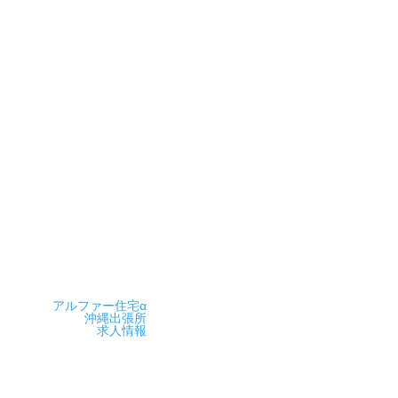
フリーダイヤル : 0120397533
TEL：045-961-339 FAX：045-961-3363
E-mail:info@alpha-jyutaku.com
営業時間
9時～18時
アルファー住宅α
沖縄出張所
求人情報