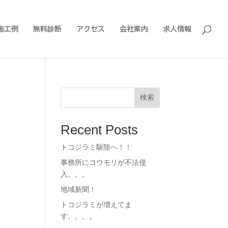
施工例
無料診断
アクセス
会社案内
求人情報
検索
Recent Posts
トコジラミ駆除へ！！
事務所にコウモリが不法侵
入。。。
地域新聞！
トコジラミが増えてま
す。。。。