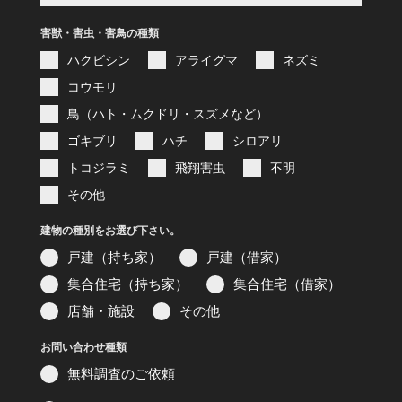
害獣・害虫・害鳥の種類
ハクビシン
アライグマ
ネズミ
コウモリ
鳥（ハト・ムクドリ・スズメなど）
ゴキブリ
ハチ
シロアリ
トコジラミ
飛翔害虫
不明
その他
建物の種別をお選び下さい。
戸建（持ち家）
戸建（借家）
集合住宅（持ち家）
集合住宅（借家）
店舗・施設
その他
お問い合わせ種類
無料調査のご依頼