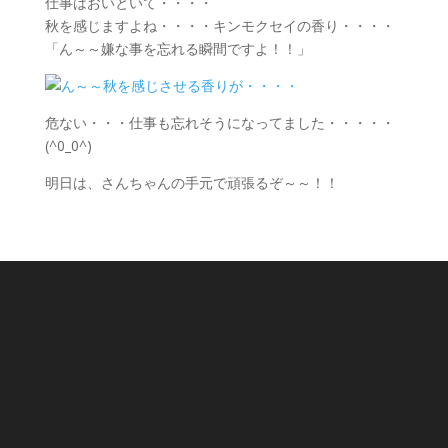
仕事はおいといて・・・・
秋を感じますよね・・・・キンモクセイの香り・・・・
「ん～～嫌な事を忘れる瞬間ですよ！！」
危ない・・・仕事も忘れそうになってました・・・・・
(^0_0^)
明日は、さんちゃんの手元で頑張るぞ～～！！
住所
〒227-0031
横浜市青葉区寺家町533