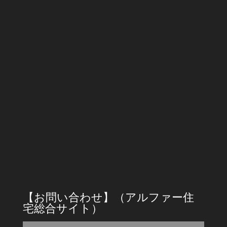
沖縄出張所
〒904-0115
沖縄県中頭郡北谷町美浜２丁目５−７
フリーダイヤル : 0120397533
TEL：045-961-3339 FAX：045-961-3363
E-mail:info@alpha-jyutaku.com
営業時間
9時～18時
【お問い合わせ】（アルファー住
宅総合サイト）