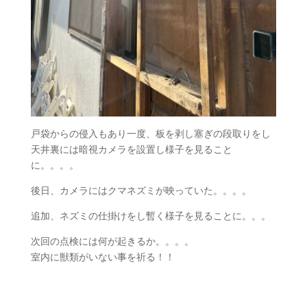
戸袋からの侵入もあり一度、板を剥し塞ぎの段取りをし
天井裏には暗視カメラを設置し様子を見ること
に。。。。
後日、カメラにはクマネズミが映っていた。。。。
追加、ネズミの仕掛けをし暫く様子を見ることに。。。
次回の点検には何が起きるか。。。。
室内に獣類がいない事を祈る！！