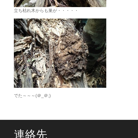
立ち枯れ木からも巣が・・・・・
でた～～～(＠_＠;)
連絡先