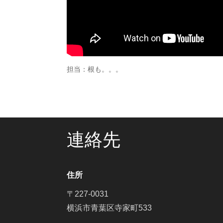
担当：根も。。。
連絡先
住所
〒227-0031
横浜市青葉区寺家町533