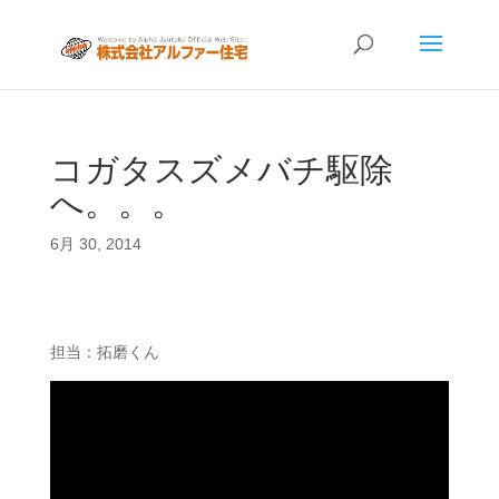
コガタスズメバチ駆除
へ。。。
6月 30, 2014
担当：拓磨くん