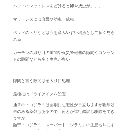
ベットのマットレスをどけると卵や成虫が。。。
マットレスには血糞や幼虫。成虫
ベッドのヘリなどは卵を産みやすい場所として多く見ら
れる
カーテンの織り目の隙間や火災警報器の隙間やコンセン
トの隙間なども多く生息が多い
隙間と言う隙間は念入りに処理
最後にはドライアイスを設置！！
通常のトコジラミは薬剤に忌避性が目立ちますが駆除効
果のある薬剤もあるので、何とか試行錯誤し駆除をでき
ますが、
熱帯トコジラミ「スーパートコジラミ」の生息も耳にす