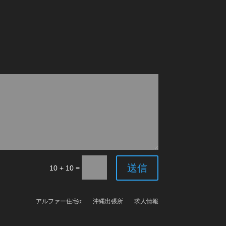
送信
=
10 + 10
アルファー住宅α
沖縄出張所
求人情報