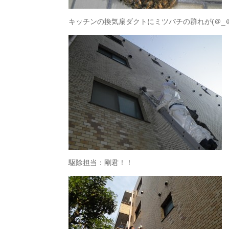
キッチンの換気扇ダクトにミツバチの群れが(＠_＠
駆除担当：剛君！！