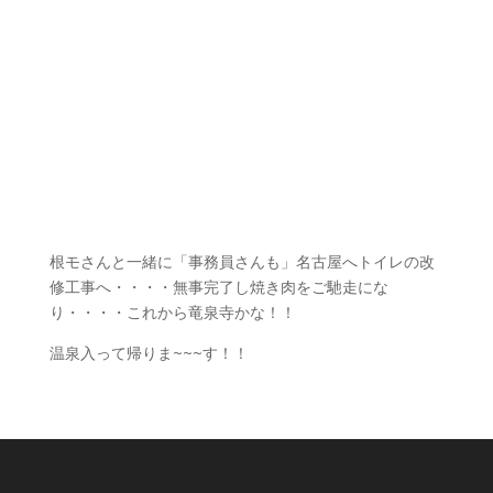
根モさんと一緒に「事務員さんも」名古屋へトイレの改
修工事へ・・・・無事完了し焼き肉をご馳走にな
り・・・・これから竜泉寺かな！！
温泉入って帰りま~~~す！！