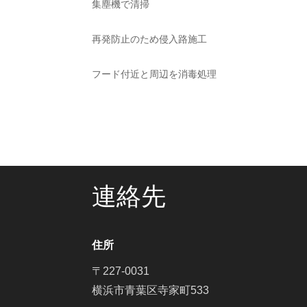
集塵機で清掃
再発防止のため侵入路施工
フード付近と周辺を消毒処理
連絡先
住所
〒227-0031
横浜市青葉区寺家町533