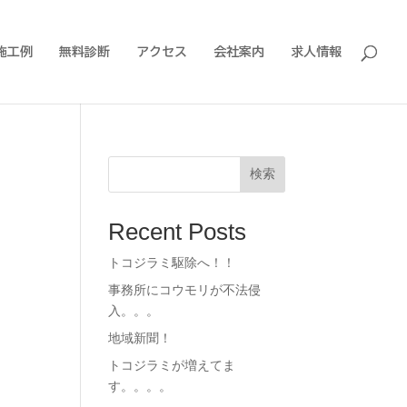
施工例
無料診断
アクセス
会社案内
求人情報
検索
Recent Posts
トコジラミ駆除へ！！
事務所にコウモリが不法侵
入。。。
地域新聞！
トコジラミが増えてま
す。。。。