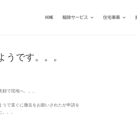
HOME
駆除サービス
住宅事業
ようです。。。
依頼で現地へ。。。
ようで直ぐに撤去をお願いされたが申請を
た。。。