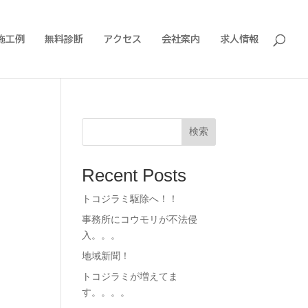
施工例
無料診断
アクセス
会社案内
求人情報
検索
Recent Posts
トコジラミ駆除へ！！
事務所にコウモリが不法侵
入。。。
地域新聞！
トコジラミが増えてま
す。。。。