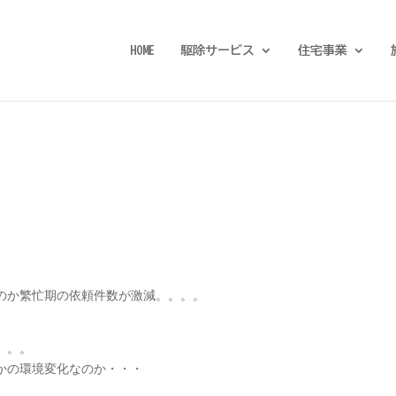
HOME
駆除サービス
住宅事業
のか繁忙期の依頼件数が激減。。。。
。。。
かの環境変化なのか・・・