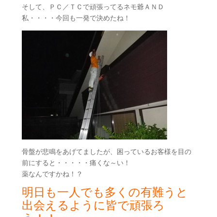
そして、ＰＣ／ＴＣで頑張ってるネモ爺ＡＮＤ
私・・・・今回も一発で決めたね！
骨盤が悲鳴をあげてましたが、困っているお客様を目の
前にすると・・・・・痛くな～い！
薬なんですかね！？
明日も一人でも多くの有難うと
出会えるように皆で頑張ろ