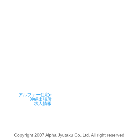
TEL：045-961-339 FAX：045-961-3363
E-mail:info@alpha-jyutaku.com
営業時間
9時～18時
アルファー住宅α
沖縄出張所
求人情報
Copyright 2007 Alpha Jyutaku Co.,Ltd. All right reserved.