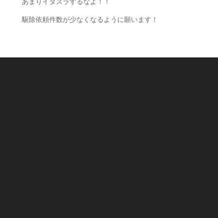
あまりイタズラするなよ！！
駆除依頼件数が少なくなるように願います！
住所
〒227-0031
横浜市青葉区寺家町533
沖縄出張所
〒904-0115
沖縄県中頭郡北谷町美浜２丁目５−７