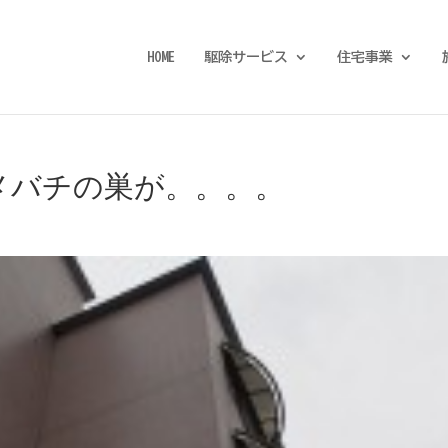
HOME
駆除サービス
住宅事業
メバチの巣が。。。。