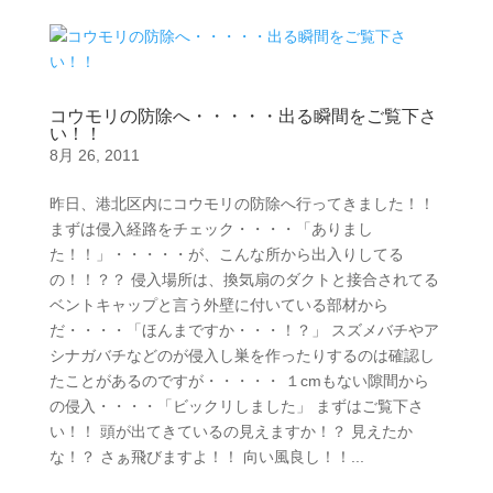
コウモリの防除へ・・・・・出る瞬間をご覧下さ
い！！
8月 26, 2011
昨日、港北区内にコウモリの防除へ行ってきました！！
まずは侵入経路をチェック・・・・「ありまし
た！！」・・・・・が、こんな所から出入りしてる
の！！？？ 侵入場所は、換気扇のダクトと接合されてる
ベントキャップと言う外壁に付いている部材から
だ・・・・「ほんまですか・・・！？」 スズメバチやア
シナガバチなどのが侵入し巣を作ったりするのは確認し
たことがあるのですが・・・・・ １cmもない隙間から
の侵入・・・・「ビックリしました」 まずはご覧下さ
い！！ 頭が出てきているの見えますか！？ 見えたか
な！？ さぁ飛びますよ！！ 向い風良し！！...