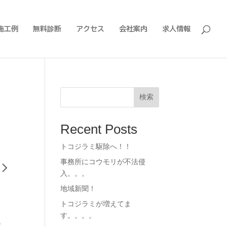
施工例
無料診断
アクセス
会社案内
求人情報
検索
Recent Posts
トコジラミ駆除へ！！
事務所にコウモリが不法侵
入。。。
地域新聞！
トコジラミが増えてま
す。。。。