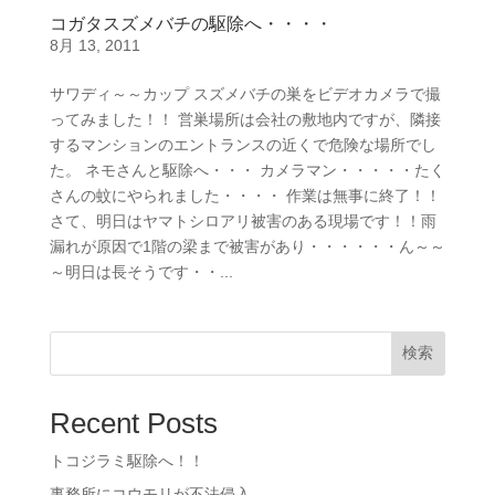
コガタスズメバチの駆除へ・・・・
8月 13, 2011
サワディ～～カップ スズメバチの巣をビデオカメラで撮
ってみました！！ 営巣場所は会社の敷地内ですが、隣接
するマンションのエントランスの近くで危険な場所でし
た。 ネモさんと駆除へ・・・ カメラマン・・・・・たく
さんの蚊にやられました・・・・ 作業は無事に終了！！
さて、明日はヤマトシロアリ被害のある現場です！！雨
漏れが原因で1階の梁まで被害があり・・・・・・ん～～
～明日は長そうです・・...
検索
Recent Posts
トコジラミ駆除へ！！
事務所にコウモリが不法侵入。。。