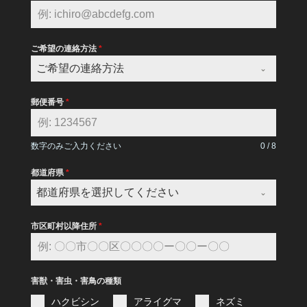
ご希望の連絡方法
*
ご希望の連絡方法
郵便番号
*
数字のみご入力ください
0 / 8
都道府県
*
都道府県を選択してください
市区町村以降住所
*
害獣・害虫・害鳥の種類
ハクビシン
アライグマ
ネズミ