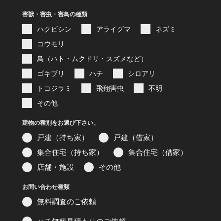
害獣・害虫・害鳥の種類
ハクビシン
アライグマ
ネズミ
コウモリ
鳥（ハト・ムクドリ・スズメなど）
ゴキブリ
ハチ
シロアリ
トコジラミ
飛翔害虫
不明
その他
建物の種別をお選び下さい。
戸建（持ち家）
戸建（借家）
集合住宅（持ち家）
集合住宅（借家）
店舗・施設
その他
お問い合わせ種類
無料調査のご依頼