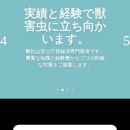
実績と経験で獣
害虫に立ち向か
います。
弊社は官公庁登録済専門業者です。
豊富な知識と経験豊かなプロが的確
な対策をご提案します。
クリック