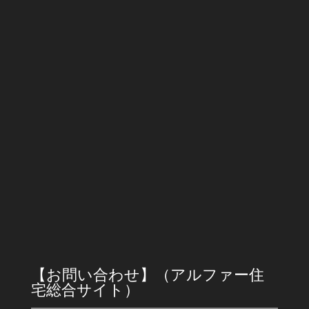
横浜市青葉区寺家町533
沖縄出張所
〒904-0115
沖縄県中頭郡北谷町美浜２丁目５−７
フリーダイヤル : 0120397533
TEL：045-961-3339 FAX：045-961-3363
E-mail:info@alpha-jyutaku.com
営業時間
9時～18時
【お問い合わせ】（アルファー住
宅総合サイト）